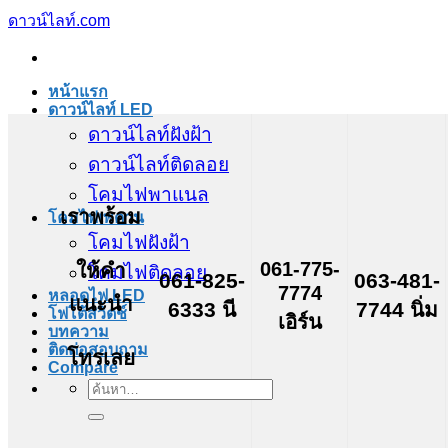
ข้าม
ดาวน์ไลท์.com
ไป
ยัง
หน้าแรก
เนื้อหา
ดาวน์ไลท์ LED
ดาวน์ไลท์ฝังฝ้า
ดาวน์ไลท์ติดลอย
โคมไฟพาแนล
เราพร้อม
โคมไฟเพดาน
โคมไฟฝังฝ้า
061-775-
ให้คำ
โคมไฟติดลอย
061-825-
063-481-
7774
หลอดไฟ LED
แนะนำ
6333 นี
7744 นิ่ม
โฟโต้สวิตช์
เอิร์น
บทความ
ติดต่อสอบถาม
โทรเลย
Compare
ค้นหา: