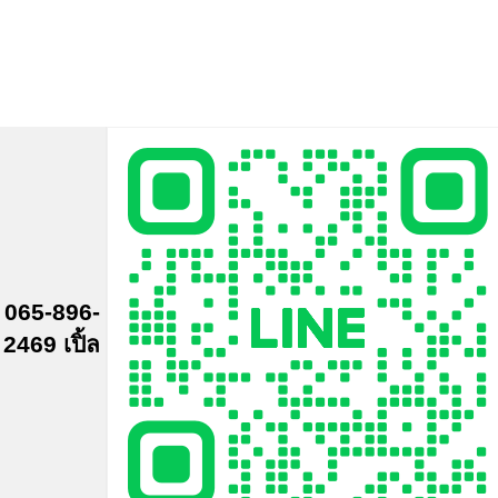
065-896-
2469 เปิ้ล