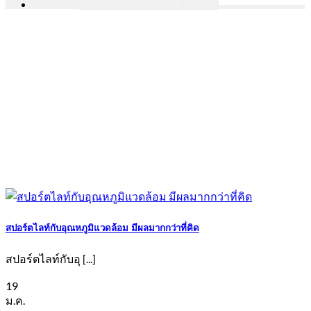
สปอร์ตไลท์กับอุณหภูมิแวดล้อม มีผลมากกว่าที่คิด
สปอร์ตไลท์กับอุ [...]
19
ม.ค.