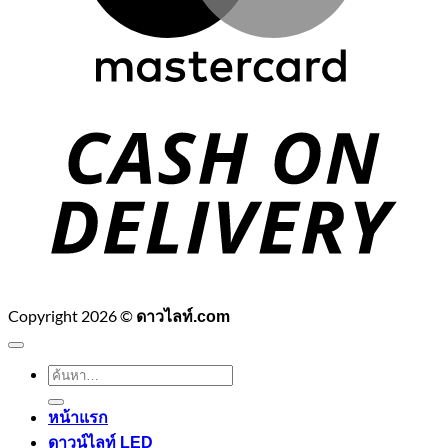
C
D
Copyright 2026 ©
ดาวไลท์.com
ค้นหา:
หน้าแรก
ดาวน์ไลท์ LED