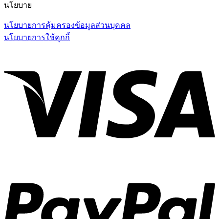
นโยบาย
นโยบายการคุ้มครองข้อมูลส่วนบุคคล
นโยบายการใช้คุกกี้
V
P