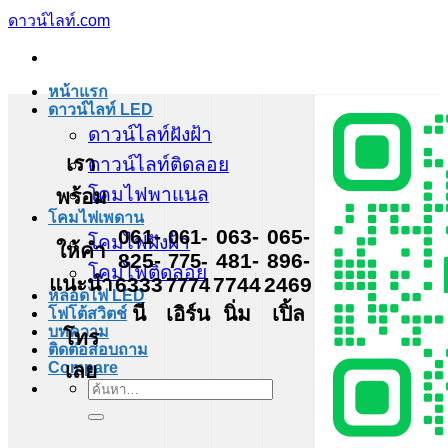
ข้าม
ดาวน์ไลท์.com
ไป
ยัง
หน้าแรก
เนื้อหา
ดาวน์ไลท์ LED
ดาวน์ไลท์ฝังฝ้า
เรา
ดาวน์ไลท์ติดลอย
โคมไฟพาแนล
พร้อม
โคมไฟเพดาน
061-
061-
063-
065-
โคมไฟฝังฝ้า
ให้คำ
825-
775-
481-
896-
โคมไฟติดลอย
แนะนำ
6333
7774
7744
2469
หลอดไฟ LED
นี
เอิร์น
นิ่ม
เปิ้ล
โฟโต้สวิตช์
บทความ
โทร
ติดต่อสอบถาม
เลย
Compare
ค้นหา: