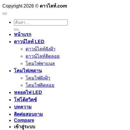
Copyright 2026 ©
ดาวไลท์.com
ค้นหา:
หน้าแรก
ดาวน์ไลท์ LED
ดาวน์ไลท์ฝังฝ้า
ดาวน์ไลท์ติดลอย
โคมไฟพาแนล
โคมไฟเพดาน
โคมไฟฝังฝ้า
โคมไฟติดลอย
หลอดไฟ LED
โฟโต้สวิตช์
บทความ
ติดต่อสอบถาม
Compare
เข้าสู่ระบบ