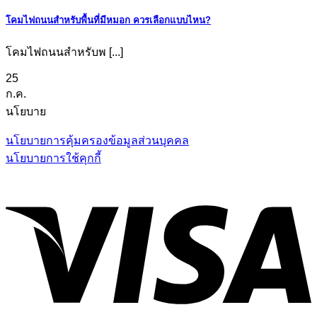
โคมไฟถนนสำหรับพื้นที่มีหมอก ควรเลือกแบบไหน?
โคมไฟถนนสำหรับพ [...]
25
ก.ค.
นโยบาย
นโยบายการคุ้มครองข้อมูลส่วนบุคคล
นโยบายการใช้คุกกี้
V