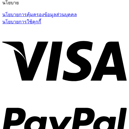
นโยบาย
นโยบายการคุ้มครองข้อมูลส่วนบุคคล
นโยบายการใช้คุกกี้
V
P