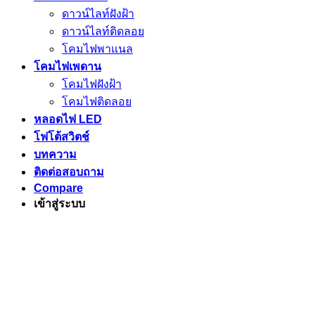
ดาวน์ไลท์ฝังฝ้า
ดาวน์ไลท์ติดลอย
โคมไฟพาแนล
โคมไฟเพดาน
โคมไฟฝังฝ้า
โคมไฟติดลอย
หลอดไฟ LED
โฟโต้สวิตช์
บทความ
ติดต่อสอบถาม
Compare
เข้าสู่ระบบ