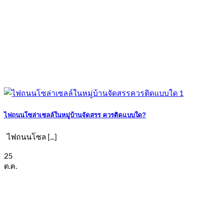
ไฟถนนโซล่าเซลล์ในหมู่บ้านจัดสรร ควรติดแบบใด?
ไฟถนนโซล [...]
25
ต.ค.