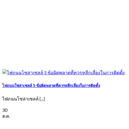
ไฟถนนโซล่าเซลล์ 5 ข้อผิดพลาดที่ควรหลีกเลี่ยงในการติดตั้ง
ไฟถนนโซล่าเซลล์ [...]
30
ต.ค.