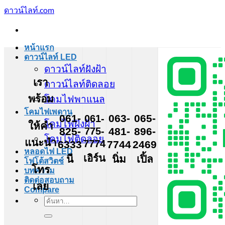
ข้าม
ดาวน์ไลท์.com
ไป
ยัง
เนื้อหา
หน้าแรก
ดาวน์ไลท์ LED
ดาวน์ไลท์ฝังฝ้า
เรา
ดาวน์ไลท์ติดลอย
พร้อม
โคมไฟพาแนล
โคมไฟเพดาน
061-
061-
063-
065-
โคมไฟฝังฝ้า
ให้คำ
775-
825-
481-
896-
โคมไฟติดลอย
แนะนำ
7774
6333
7744
2469
หลอดไฟ LED
เอิร์น
นี
นิ่ม
เปิ้ล
โฟโต้สวิตช์
โทร
บทความ
ติดต่อสอบถาม
เลย
Compare
ค้นหา: