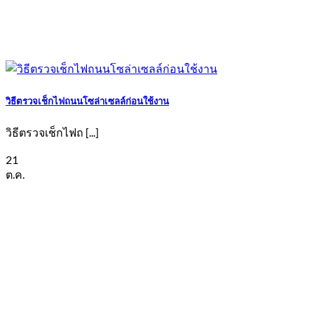
วิธีตรวจเช็กไฟถนนโซล่าเซลล์ก่อนใช้งาน
วิธีตรวจเช็กไฟถ [...]
21
ต.ค.