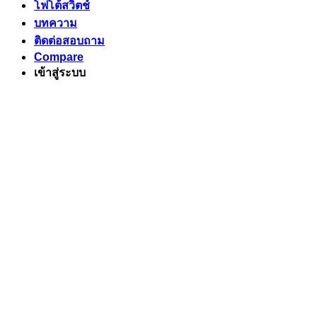
โฟโต้สวิตช์
บทความ
ติดต่อสอบถาม
Compare
เข้าสู่ระบบ