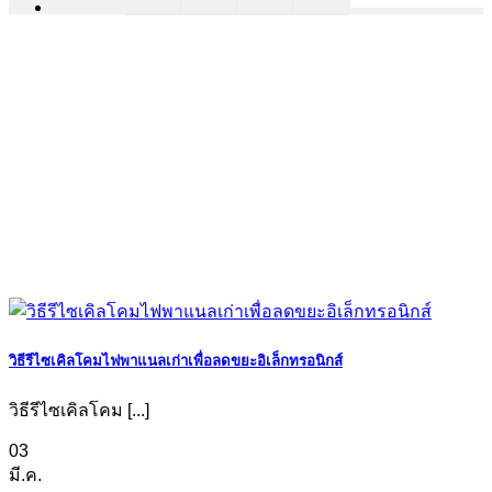
วิธีรีไซเคิลโคมไฟพาแนลเก่าเพื่อลดขยะอิเล็กทรอนิกส์
วิธีรีไซเคิลโคม [...]
03
มี.ค.