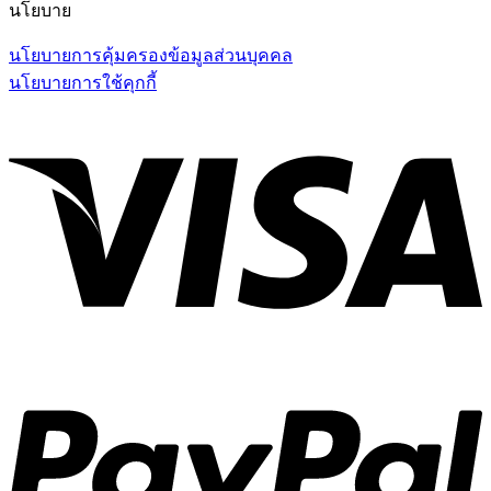
นโยบาย
นโยบายการคุ้มครองข้อมูลส่วนบุคคล
นโยบายการใช้คุกกี้
V
P