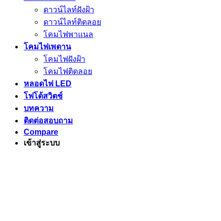
ดาวน์ไลท์ฝังฝ้า
ดาวน์ไลท์ติดลอย
โคมไฟพาแนล
โคมไฟเพดาน
โคมไฟฝังฝ้า
โคมไฟติดลอย
หลอดไฟ LED
โฟโต้สวิตช์
บทความ
ติดต่อสอบถาม
Compare
เข้าสู่ระบบ