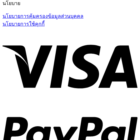
นโยบาย
นโยบายการคุ้มครองข้อมูลส่วนบุคคล
นโยบายการใช้คุกกี้
V
P