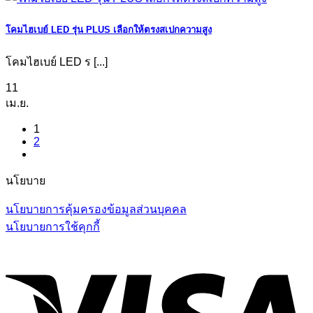
โคมไฮเบย์ LED รุ่น PLUS เลือกให้ตรงสเปกความสูง
โคมไฮเบย์ LED ร [...]
11
เม.ย.
1
2
นโยบาย
นโยบายการคุ้มครองข้อมูลส่วนบุคคล
นโยบายการใช้คุกกี้
V