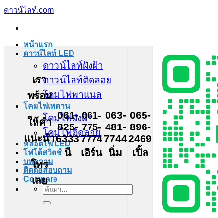
ข้าม
ดาวน์ไลท์.com
ไป
ยัง
หน้าแรก
เนื้อหา
ดาวน์ไลท์ LED
ดาวน์ไลท์ฝังฝ้า
เรา
ดาวน์ไลท์ติดลอย
โคมไฟพาแนล
พร้อม
โคมไฟเพดาน
061-
061-
063-
065-
โคมไฟฝังฝ้า
ให้คำ
825-
775-
481-
896-
โคมไฟติดลอย
แนะนำ
6333
7774
7744
2469
หลอดไฟ LED
นี
เอิร์น
นิ่ม
เปิ้ล
โฟโต้สวิตช์
บทความ
โทร
ติดต่อสอบถาม
เลย
Compare
ค้นหา: