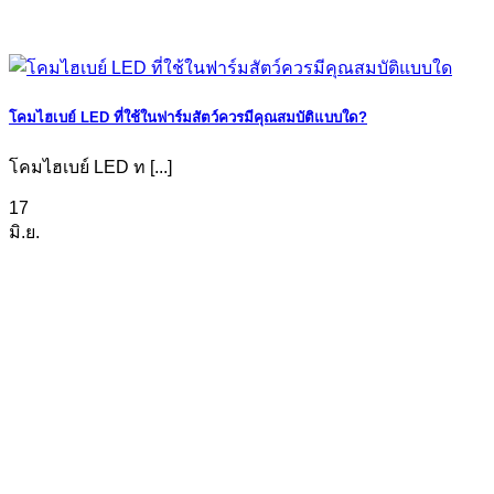
โคมไฮเบย์ LED ที่ใช้ในฟาร์มสัตว์ควรมีคุณสมบัติแบบใด?
โคมไฮเบย์ LED ท [...]
17
มิ.ย.