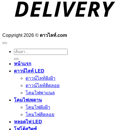
Copyright 2026 ©
ดาวไลท์.com
ค้นหา:
หน้าแรก
ดาวน์ไลท์ LED
ดาวน์ไลท์ฝังฝ้า
ดาวน์ไลท์ติดลอย
โคมไฟพาแนล
โคมไฟเพดาน
โคมไฟฝังฝ้า
โคมไฟติดลอย
หลอดไฟ LED
โฟโต้สวิตช์