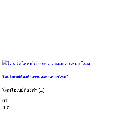
โคมไฮเบย์ต้องทำความสะอาดบ่อยไหม?
โคมไฮเบย์ต้องทำ [...]
01
ธ.ค.