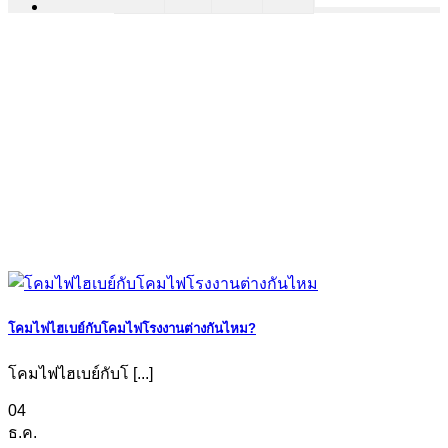
โคมไฟไฮเบย์กับโคมไฟโรงงานต่างกันไหม?
โคมไฟไฮเบย์กับโ [...]
04
ธ.ค.