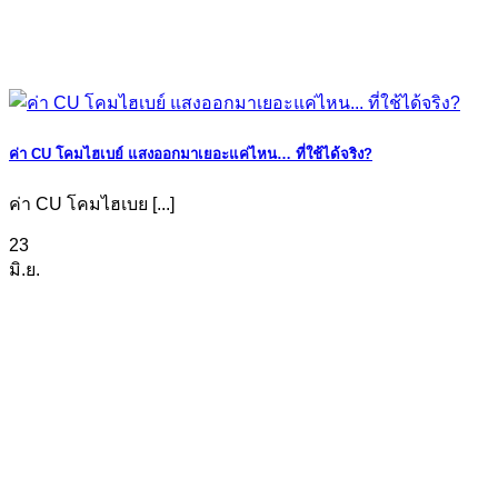
ค่า CU โคมไฮเบย์ แสงออกมาเยอะแค่ไหน… ที่ใช้ได้จริง?
ค่า CU โคมไฮเบย [...]
23
มิ.ย.