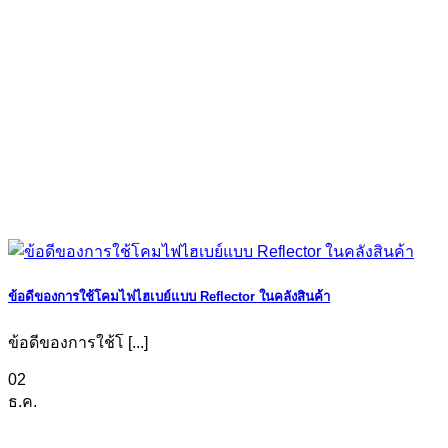
ข้อดีของการใช้โคมไฟไฮเบย์แบบ Reflector ในคลังสินค้า
ข้อดีของการใช้โ [...]
02
ธ.ค.