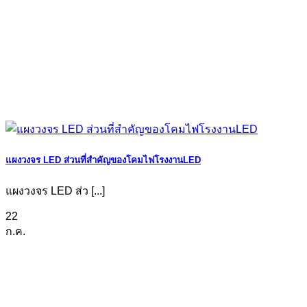
แผงวงจร LED ส่วนที่สำคัญของโคมไฟโรงงานLED
แผงวงจร LED ส่ว [...]
22
ก.ค.