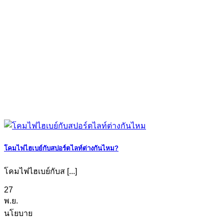
โคมไฟไฮเบย์กับสปอร์ตไลท์ต่างกันไหม?
โคมไฟไฮเบย์กับส [...]
27
พ.ย.
นโยบาย