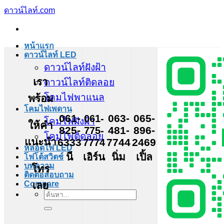
ข้าม
ดาวน์ไลท์.com
ไป
ยัง
หน้าแรก
เนื้อหา
ดาวน์ไลท์ LED
ดาวน์ไลท์ฝังฝ้า
เรา
ดาวน์ไลท์ติดลอย
โคมไฟพาแนล
พร้อม
โคมไฟเพดาน
061-
061-
063-
065-
โคมไฟฝังฝ้า
ให้คำ
825-
775-
481-
896-
โคมไฟติดลอย
แนะนำ
6333
7774
7744
2469
หลอดไฟ LED
นี
เอิร์น
นิ่ม
เปิ้ล
โฟโต้สวิตช์
บทความ
โทร
ติดต่อสอบถาม
เลย
Compare
ค้นหา: