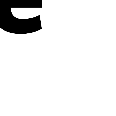
MasterCard