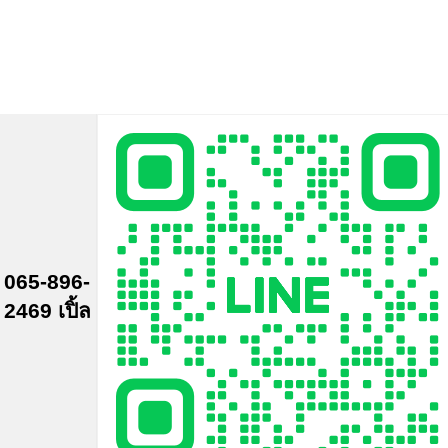
065-896-
2469 เปิ้ล