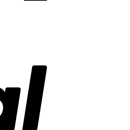
PayPal