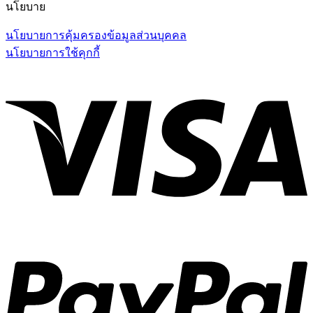
นโยบาย
นโยบายการคุ้มครองข้อมูลส่วนบุคคล
นโยบายการใช้คุกกี้
V
P