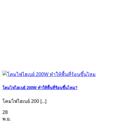
โคมไฟไฮเบย์ 200W ทำให้พื้นที่ร้อนขึ้นไหม?
โคมไฟไฮเบย์ 200 [...]
28
พ.ย.