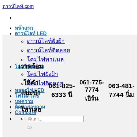
ข้าม
ดาวน์ไลท์.com
ไป
ยัง
หน้าแรก
เนื้อหา
ดาวน์ไลท์ LED
ดาวน์ไลท์ฝังฝ้า
ดาวน์ไลท์ติดลอย
โคมไฟพาแนล
เราพร้อม
โคมไฟเพดาน
โคมไฟฝังฝ้า
061-775-
ให้คำ
โคมไฟติดลอย
061-825-
063-481-
7774
หลอดไฟ LED
แนะนำ
6333 นี
7744 นิ่ม
โฟโต้สวิตช์
เอิร์น
บทความ
ติดต่อสอบถาม
โทรเลย
Compare
ค้นหา: