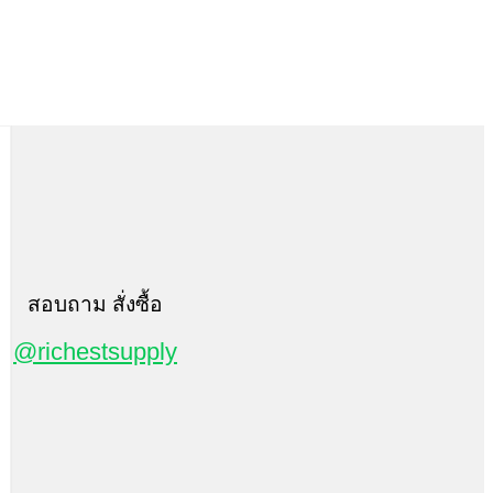
สอบถาม สั่งซื้อ
@richestsupply