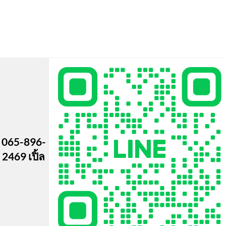
065-896-
2469 เปิ้ล