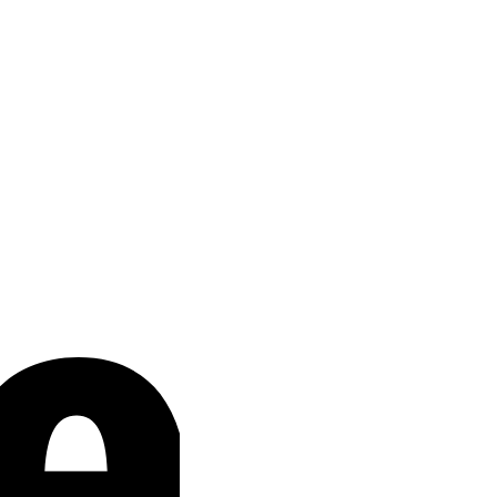
Stripe