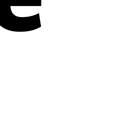
MasterCard