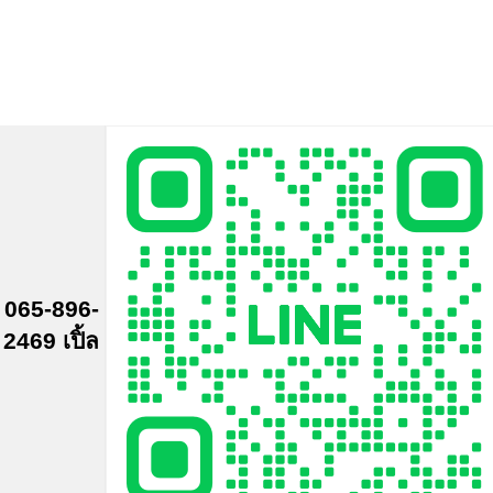
065-896-
2469 เปิ้ล