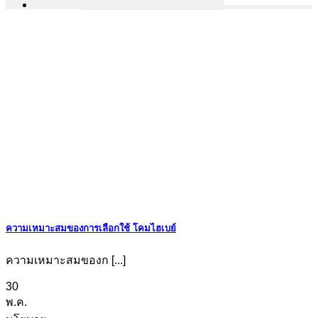
ความเหมาะสมของการเลือกใช้ โคมไฮเบย์
ความเหมาะสมของก [...]
30
พ.ค.