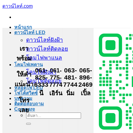
ข้าม
ดาวน์ไลท์.com
ไป
ยัง
หน้าแรก
เนื้อหา
ดาวน์ไลท์ LED
ดาวน์ไลท์ฝังฝ้า
เรา
ดาวน์ไลท์ติดลอย
โคมไฟพาแนล
พร้อม
โคมไฟเพดาน
061-
061-
063-
065-
โคมไฟฝังฝ้า
ให้คำ
825-
775-
481-
896-
โคมไฟติดลอย
แนะนำ
6333
7774
7744
2469
หลอดไฟ LED
นี
เอิร์น
นิ่ม
เปิ้ล
โฟโต้สวิตช์
บทความ
โทร
ติดต่อสอบถาม
เลย
Compare
ค้นหา: