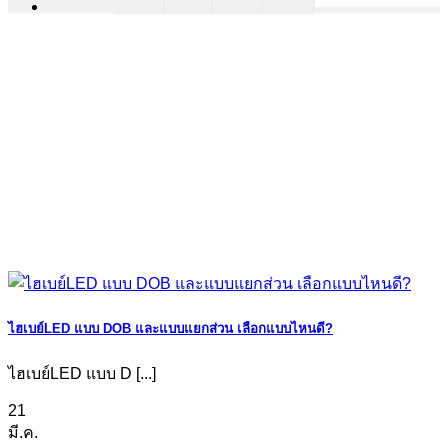
ไฮเบย์LED แบบ DOB และแบบแยกส่วน เลือกแบบไหนดี?
ไฮเบย์LED แบบ D [...]
21
มี.ค.