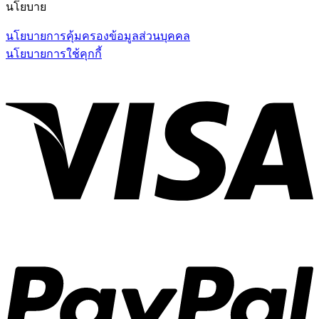
นโยบาย
นโยบายการคุ้มครองข้อมูลส่วนบุคคล
นโยบายการใช้คุกกี้
V
P