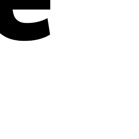
MasterCard