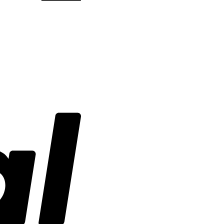
PayPal