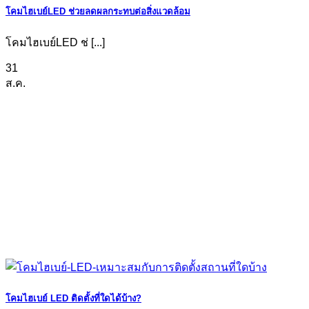
โคมไฮเบย์LED ช่วยลดผลกระทบต่อสิ่งแวดล้อม
โคมไฮเบย์LED ช่ [...]
31
ส.ค.
โคมไฮเบย์ LED ติดตั้งที่ใดได้บ้าง?