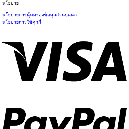
นโยบาย
นโยบายการคุ้มครองข้อมูลส่วนบุคคล
นโยบายการใช้คุกกี้
V
P