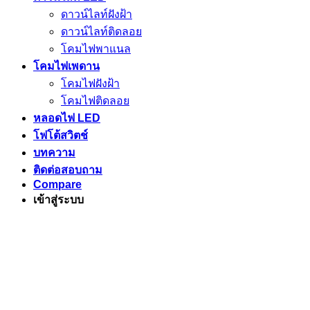
ดาวน์ไลท์ฝังฝ้า
ดาวน์ไลท์ติดลอย
โคมไฟพาแนล
โคมไฟเพดาน
โคมไฟฝังฝ้า
โคมไฟติดลอย
หลอดไฟ LED
โฟโต้สวิตช์
บทความ
ติดต่อสอบถาม
Compare
เข้าสู่ระบบ