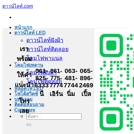
ข้าม
ดาวน์ไลท์.com
ไป
ยัง
หน้าแรก
เนื้อหา
ดาวน์ไลท์ LED
ดาวน์ไลท์ฝังฝ้า
เรา
ดาวน์ไลท์ติดลอย
โคมไฟพาแนล
พร้อม
โคมไฟเพดาน
061-
061-
063-
065-
โคมไฟฝังฝ้า
ให้คำ
825-
775-
481-
896-
โคมไฟติดลอย
แนะนำ
6333
7774
7744
2469
หลอดไฟ LED
นี
เอิร์น
นิ่ม
เปิ้ล
โฟโต้สวิตช์
บทความ
โทร
ติดต่อสอบถาม
เลย
Compare
ค้นหา: