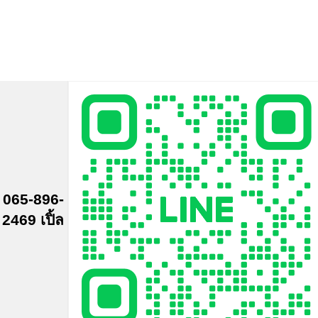
065-896-
2469 เปิ้ล