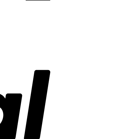
PayPal