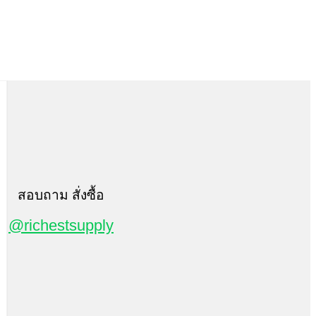
สอบถาม สั่งซื้อ
@richestsupply