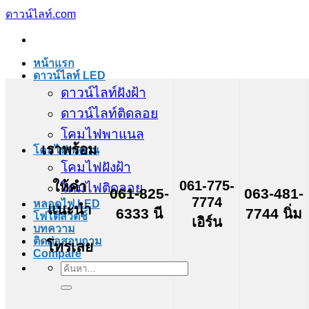
ข้าม
ดาวน์ไลท์.com
ไป
ยัง
หน้าแรก
เนื้อหา
ดาวน์ไลท์ LED
ดาวน์ไลท์ฝังฝ้า
ดาวน์ไลท์ติดลอย
โคมไฟพาแนล
เราพร้อม
โคมไฟเพดาน
โคมไฟฝังฝ้า
061-775-
ให้คำ
โคมไฟติดลอย
061-825-
063-481-
7774
หลอดไฟ LED
แนะนำ
6333 นี
7744 นิ่ม
โฟโต้สวิตช์
เอิร์น
บทความ
ติดต่อสอบถาม
โทรเลย
Compare
ค้นหา: