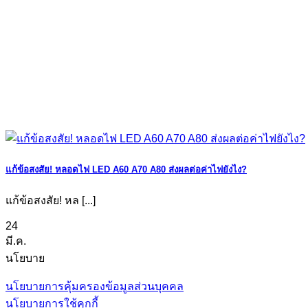
แก้ข้อสงสัย! หลอดไฟ LED A60 A70 A80 ส่งผลต่อค่าไฟยังไง?
แก้ข้อสงสัย! หล [...]
24
มี.ค.
นโยบาย
นโยบายการคุ้มครองข้อมูลส่วนบุคคล
นโยบายการใช้คุกกี้