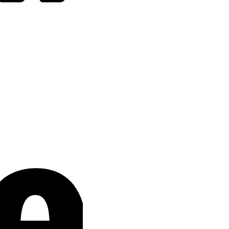
Stripe