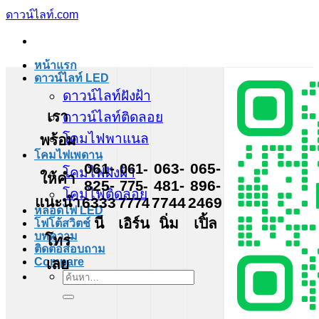
ข้าม
ดาวน์ไลท์.com
ไป
ยัง
หน้าแรก
เนื้อหา
ดาวน์ไลท์ LED
ดาวน์ไลท์ฝังฝ้า
เรา
ดาวน์ไลท์ติดลอย
โคมไฟพาแนล
พร้อม
โคมไฟเพดาน
061-
061-
063-
065-
โคมไฟฝังฝ้า
ให้คำ
825-
775-
481-
896-
โคมไฟติดลอย
แนะนำ
6333
7774
7744
2469
หลอดไฟ LED
นี
เอิร์น
นิ่ม
เปิ้ล
โฟโต้สวิตช์
บทความ
โทร
ติดต่อสอบถาม
เลย
Compare
ค้นหา: