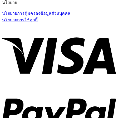
นโยบาย
นโยบายการคุ้มครองข้อมูลส่วนบุคคล
นโยบายการใช้คุกกี้
V
P