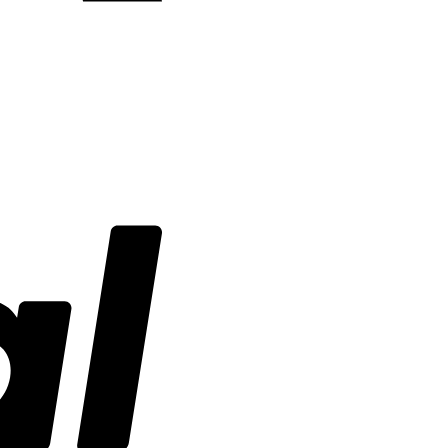
PayPal