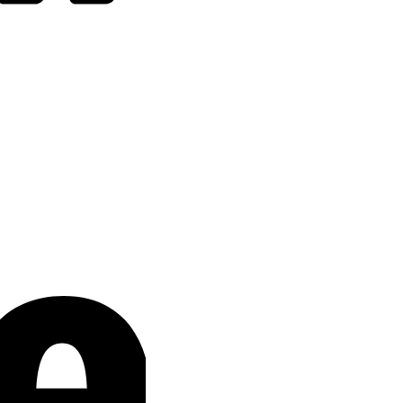
Stripe