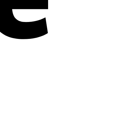
MasterCard