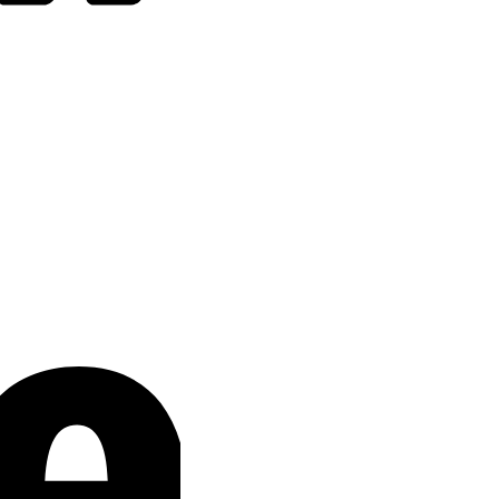
Stripe