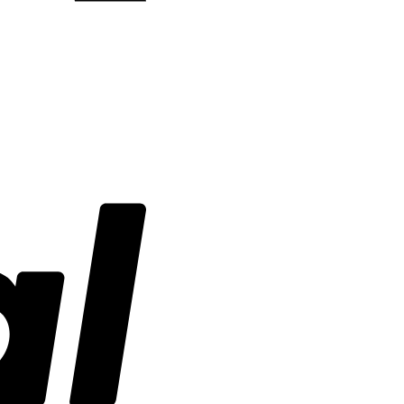
PayPal