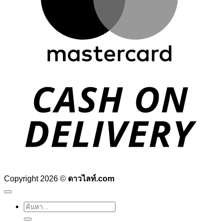
D
Copyright 2026 ©
ดาวไลท์.com
ค้นหา: