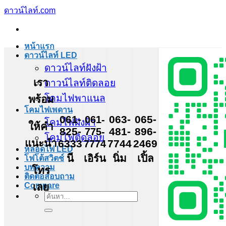
ข้าม
ดาวน์ไลท์.com
ไป
ยัง
หน้าแรก
เนื้อหา
ดาวน์ไลท์ LED
ดาวน์ไลท์ฝังฝ้า
เรา
ดาวน์ไลท์ติดลอย
โคมไฟพาแนล
พร้อม
โคมไฟเพดาน
061-
061-
063-
065-
โคมไฟฝังฝ้า
ให้คำ
825-
775-
481-
896-
โคมไฟติดลอย
แนะนำ
6333
7774
7744
2469
หลอดไฟ LED
นี
เอิร์น
นิ่ม
เปิ้ล
โฟโต้สวิตช์
บทความ
โทร
ติดต่อสอบถาม
เลย
Compare
ค้นหา: