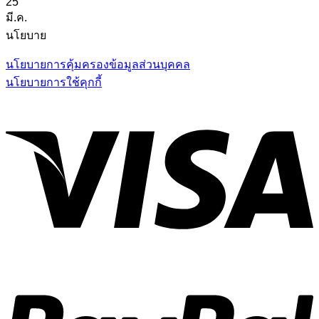
25
มี.ค.
นโยบาย
นโยบายการคุ้มครองข้อมูลส่วนบุคคล
นโยบายการใช้คุกกี้
V
P