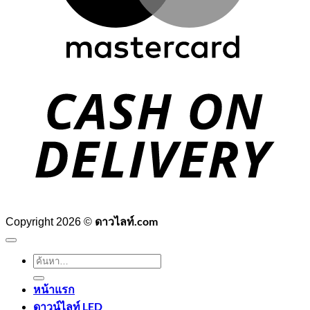
D
ดาวไลท์.com
Copyright 2026 ©
ค้นหา:
หน้าแรก
ดาวน์ไลท์ LED