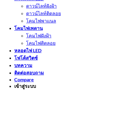
ดาวน์ไลท์ฝังฝ้า
ดาวน์ไลท์ติดลอย
โคมไฟพาแนล
โคมไฟเพดาน
โคมไฟฝังฝ้า
โคมไฟติดลอย
หลอดไฟ LED
โฟโต้สวิตช์
บทความ
ติดต่อสอบถาม
Compare
เข้าสู่ระบบ