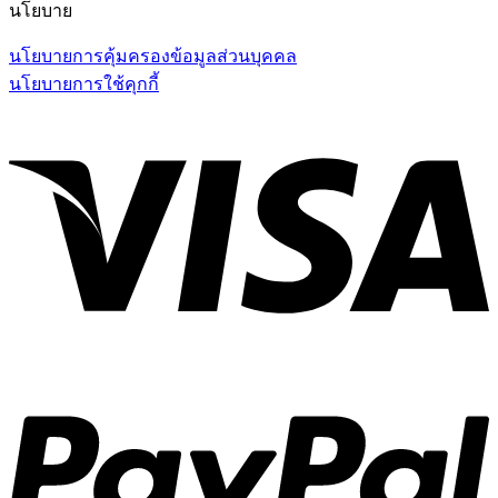
นโยบาย
นโยบายการคุ้มครองข้อมูลส่วนบุคคล
นโยบายการใช้คุกกี้
V
P