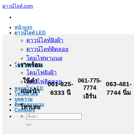
ข้าม
ดาวน์ไลท์.com
ไป
ยัง
หน้าแรก
เนื้อหา
ดาวน์ไลท์ LED
ดาวน์ไลท์ฝังฝ้า
ดาวน์ไลท์ติดลอย
โคมไฟพาแนล
เราพร้อม
โคมไฟเพดาน
โคมไฟฝังฝ้า
061-775-
ให้คำ
โคมไฟติดลอย
061-825-
063-481-
7774
หลอดไฟ LED
แนะนำ
6333 นี
7744 นิ่ม
โฟโต้สวิตช์
เอิร์น
บทความ
ติดต่อสอบถาม
โทรเลย
Compare
ค้นหา: