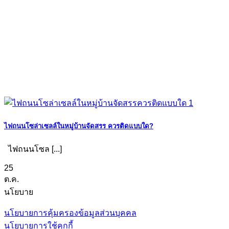
ไฟถนนโซล่าเซลล์ในหมู่บ้านจัดสรร ควรติดแบบใด?
ไฟถนนโซล [...]
25
ต.ค.
นโยบาย
นโยบายการคุ้มครองข้อมูลส่วนบุคคล
นโยบายการใช้คุกกี้