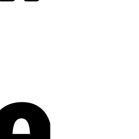
Stripe