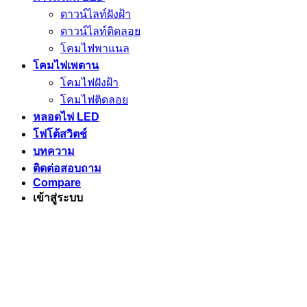
ดาวน์ไลท์ฝังฝ้า
ดาวน์ไลท์ติดลอย
โคมไฟพาแนล
โคมไฟเพดาน
โคมไฟฝังฝ้า
โคมไฟติดลอย
หลอดไฟ LED
โฟโต้สวิตช์
บทความ
ติดต่อสอบถาม
Compare
เข้าสู่ระบบ