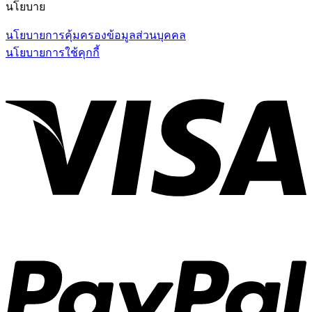
นโยบาย
นโยบายการคุ้มครองข้อมูลส่วนบุคคล
นโยบายการใช้คุกกี้
V
P