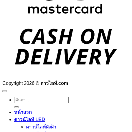
D
Copyright 2026 ©
ดาวไลท์.com
ค้นหา:
หน้าแรก
ดาวน์ไลท์ LED
ดาวน์ไลท์ฝังฝ้า