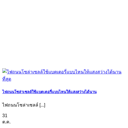
ไฟถนนโซล่าเซลล์ใช้แบตเตอรี่แบบไหนให้แสงสว่างได้นาน
ไฟถนนโซล่าเซลล์ [...]
31
ต.ค.