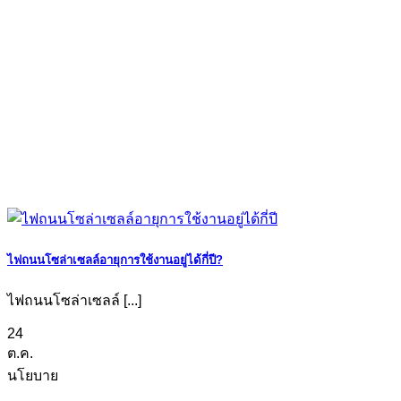
ไฟถนนโซล่าเซลล์อายุการใช้งานอยู่ได้กี่ปี?
ไฟถนนโซล่าเซลล์ [...]
24
ต.ค.
นโยบาย