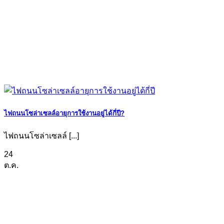
ไฟถนนโซล่าเซลล์อายุการใช้งานอยู่ได้กี่ปี?
ไฟถนนโซล่าเซลล์ [...]
24
ต.ค.