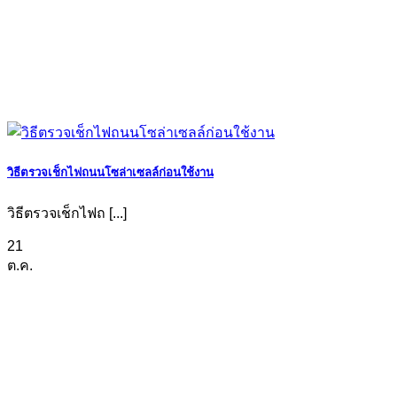
วิธีตรวจเช็กไฟถนนโซล่าเซลล์ก่อนใช้งาน
วิธีตรวจเช็กไฟถ [...]
21
ต.ค.