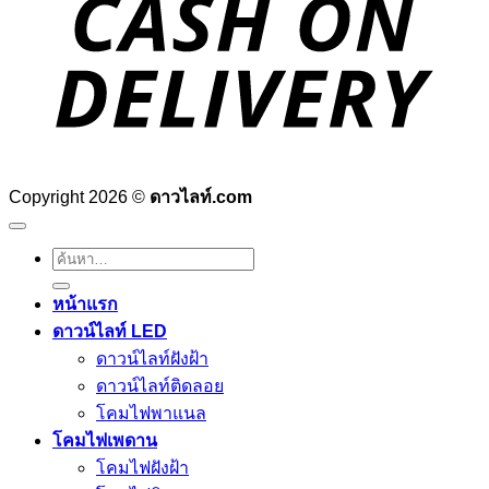
Copyright 2026 ©
ดาวไลท์.com
ค้นหา:
หน้าแรก
ดาวน์ไลท์ LED
ดาวน์ไลท์ฝังฝ้า
ดาวน์ไลท์ติดลอย
โคมไฟพาแนล
โคมไฟเพดาน
โคมไฟฝังฝ้า