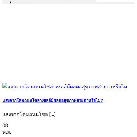
แสงจากโคมถนนโซล่าเซลล์มีผลต่อสุขภาพสายตาหรือไม่?
แสงจากโคมถนนโซล [...]
08
พ.ย.