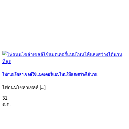
ไฟถนนโซล่าเซลล์ใช้แบตเตอรี่แบบไหนให้แสงสว่างได้นาน
ไฟถนนโซล่าเซลล์ [...]
31
ต.ค.