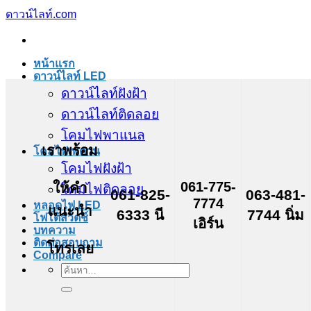
ข้าม
ดาวน์ไลท์.com
ไป
ยัง
หน้าแรก
เนื้อหา
ดาวน์ไลท์ LED
ดาวน์ไลท์ฝังฝ้า
ดาวน์ไลท์ติดลอย
โคมไฟพาแนล
เราพร้อม
โคมไฟเพดาน
โคมไฟฝังฝ้า
061-775-
ให้คำ
โคมไฟติดลอย
061-825-
063-481-
7774
หลอดไฟ LED
แนะนำ
6333 นี
7744 นิ่ม
โฟโต้สวิตช์
เอิร์น
บทความ
ติดต่อสอบถาม
โทรเลย
Compare
ค้นหา: