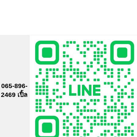
065-896-
2469 เปิ้ล