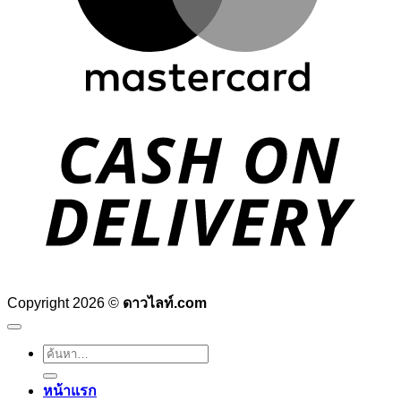
D
Copyright 2026 ©
ดาวไลท์.com
ค้นหา:
หน้าแรก