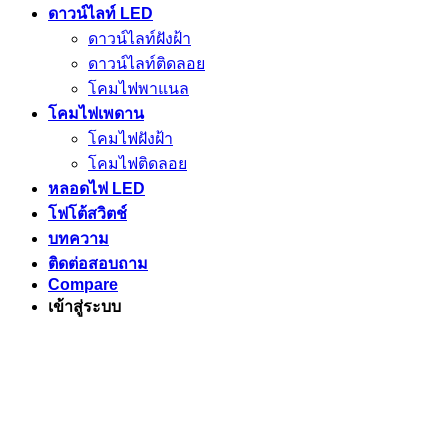
ดาวน์ไลท์ LED
ดาวน์ไลท์ฝังฝ้า
ดาวน์ไลท์ติดลอย
โคมไฟพาแนล
โคมไฟเพดาน
โคมไฟฝังฝ้า
โคมไฟติดลอย
หลอดไฟ LED
โฟโต้สวิตช์
บทความ
ติดต่อสอบถาม
Compare
เข้าสู่ระบบ