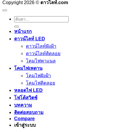
Copyright 2026 ©
ดาวไลท์.com
ค้นหา:
หน้าแรก
ดาวน์ไลท์ LED
ดาวน์ไลท์ฝังฝ้า
ดาวน์ไลท์ติดลอย
โคมไฟพาแนล
โคมไฟเพดาน
โคมไฟฝังฝ้า
โคมไฟติดลอย
หลอดไฟ LED
โฟโต้สวิตช์
บทความ
ติดต่อสอบถาม
Compare
เข้าสู่ระบบ