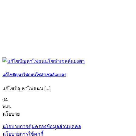
แก้ไขปัญหาไฟถนนโซล่าเซลล์แยงตา
แก้ไขปัญหาไฟถนน [...]
04
พ.ย.
นโยบาย
นโยบายการคุ้มครองข้อมูลส่วนบุคคล
นโยบายการใช้คุกกี้