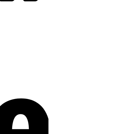
Stripe