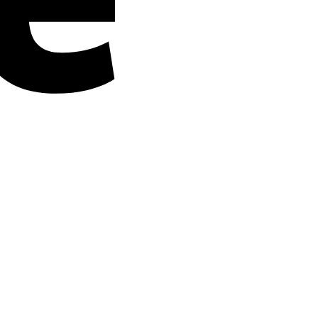
MasterCard