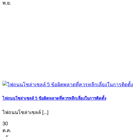
พ.ย.
ไฟถนนโซล่าเซลล์ 5 ข้อผิดพลาดที่ควรหลีกเลี่ยงในการติดตั้ง
ไฟถนนโซล่าเซลล์ [...]
30
ต.ค.