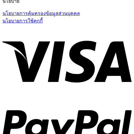
นโยบาย
นโยบายการคุ้มครองข้อมูลส่วนบุคคล
นโยบายการใช้คุกกี้
V
P