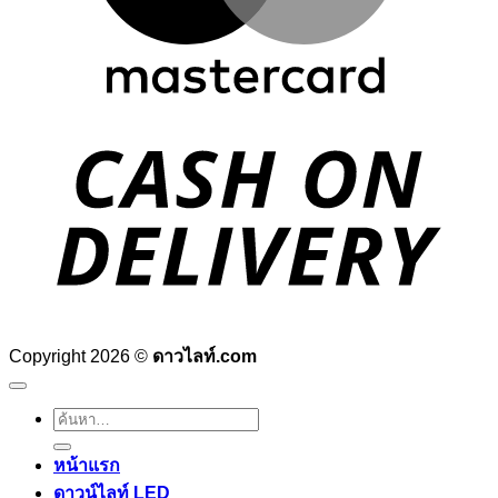
D
Copyright 2026 ©
ดาวไลท์.com
ค้นหา:
หน้าแรก
ดาวน์ไลท์ LED