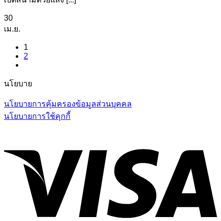
30
เม.ย.
1
2
นโยบาย
นโยบายการคุ้มครองข้อมูลส่วนบุคคล
นโยบายการใช้คุกกี้
V