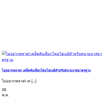
ไม่อยากพลาด! เคล็ดลับเลือกโคมไฮเบย์สำหรับสนามบาสมาตรฐาน
ไม่อยากพลาด! เค [...]
09
พ.ค.