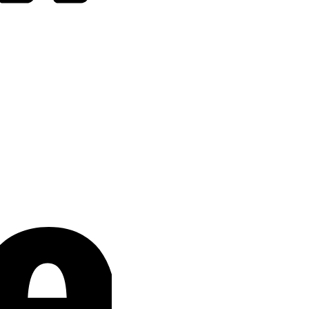
Stripe