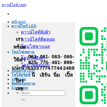
ข้าม
ดาวน์ไลท์.com
ไป
ยัง
หน้าแรก
เนื้อหา
ดาวน์ไลท์ LED
ดาวน์ไลท์ฝังฝ้า
เรา
ดาวน์ไลท์ติดลอย
โคมไฟพาแนล
พร้อม
โคมไฟเพดาน
061-
061-
063-
065-
โคมไฟฝังฝ้า
ให้คำ
825-
775-
481-
896-
โคมไฟติดลอย
แนะนำ
6333
7774
7744
2469
หลอดไฟ LED
นี
เอิร์น
นิ่ม
เปิ้ล
โฟโต้สวิตช์
บทความ
โทร
ติดต่อสอบถาม
เลย
Compare
ค้นหา: