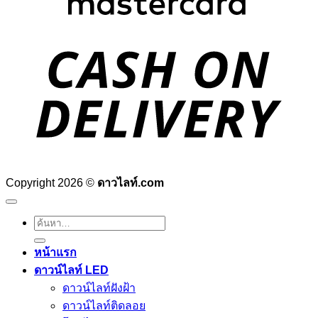
D
Copyright 2026 ©
ดาวไลท์.com
ค้นหา:
หน้าแรก
ดาวน์ไลท์ LED
ดาวน์ไลท์ฝังฝ้า
ดาวน์ไลท์ติดลอย