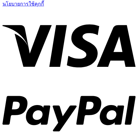
นโยบายการใช้คุกกี้
V
P