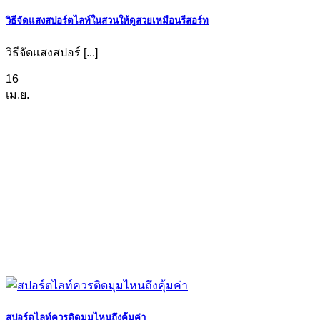
วิธีจัดแสงสปอร์ตไลท์ในสวนให้ดูสวยเหมือนรีสอร์ท
วิธีจัดแสงสปอร์ [...]
16
เม.ย.
สปอร์ตไลท์ควรติดมุมไหนถึงคุ้มค่า