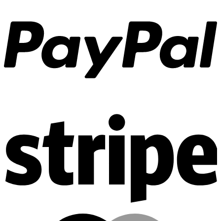
P
S
M