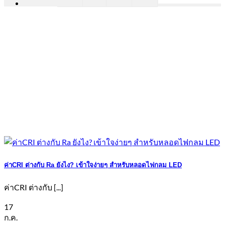
ค่าCRI ต่างกับ Ra ยังไง? เข้าใจง่ายๆ สำหรับหลอดไฟกลม LED
ค่าCRI ต่างกับ [...]
17
ก.ค.