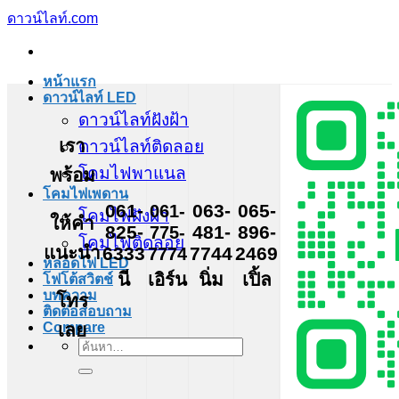
ข้าม
ดาวน์ไลท์.com
ไป
ยัง
หน้าแรก
เนื้อหา
ดาวน์ไลท์ LED
ดาวน์ไลท์ฝังฝ้า
เรา
ดาวน์ไลท์ติดลอย
โคมไฟพาแนล
พร้อม
โคมไฟเพดาน
061-
061-
063-
065-
โคมไฟฝังฝ้า
ให้คำ
825-
775-
481-
896-
โคมไฟติดลอย
แนะนำ
6333
7774
7744
2469
หลอดไฟ LED
นี
เอิร์น
นิ่ม
เปิ้ล
โฟโต้สวิตช์
บทความ
โทร
ติดต่อสอบถาม
เลย
Compare
ค้นหา: