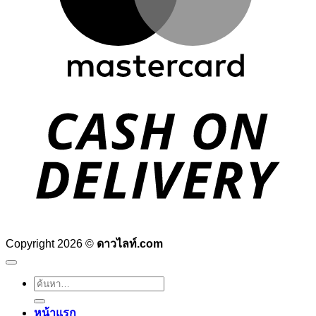
D
Copyright 2026 ©
ดาวไลท์.com
ค้นหา:
หน้าแรก