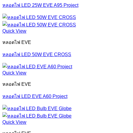
หลอดไฟ LED 25W EVE A95 Project
Quick View
หลอดไฟ EVE
หลอดไฟ LED 50W EVE CROSS
Quick View
หลอดไฟ EVE
หลอดไฟ LED EVE A60 Project
Quick View