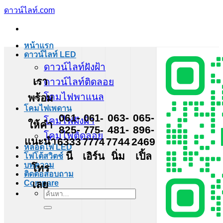
ข้าม
ดาวน์ไลท์.com
ไป
ยัง
หน้าแรก
เนื้อหา
ดาวน์ไลท์ LED
ดาวน์ไลท์ฝังฝ้า
เรา
ดาวน์ไลท์ติดลอย
โคมไฟพาแนล
พร้อม
โคมไฟเพดาน
061-
061-
063-
065-
โคมไฟฝังฝ้า
ให้คำ
825-
775-
481-
896-
โคมไฟติดลอย
แนะนำ
6333
7774
7744
2469
หลอดไฟ LED
นี
เอิร์น
นิ่ม
เปิ้ล
โฟโต้สวิตช์
บทความ
โทร
ติดต่อสอบถาม
เลย
Compare
ค้นหา: