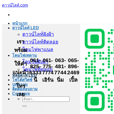
ข้าม
ดาวน์ไลท์.com
ไป
ยัง
หน้าแรก
เนื้อหา
ดาวน์ไลท์ LED
ดาวน์ไลท์ฝังฝ้า
เรา
ดาวน์ไลท์ติดลอย
โคมไฟพาแนล
พร้อม
โคมไฟเพดาน
061-
061-
063-
065-
โคมไฟฝังฝ้า
ให้คำ
825-
775-
481-
896-
โคมไฟติดลอย
แนะนำ
6333
7774
7744
2469
หลอดไฟ LED
นี
เอิร์น
นิ่ม
เปิ้ล
โฟโต้สวิตช์
บทความ
โทร
ติดต่อสอบถาม
เลย
Compare
ค้นหา: