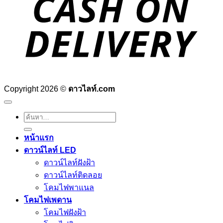
Copyright 2026 ©
ดาวไลท์.com
ค้นหา:
หน้าแรก
ดาวน์ไลท์ LED
ดาวน์ไลท์ฝังฝ้า
ดาวน์ไลท์ติดลอย
โคมไฟพาแนล
โคมไฟเพดาน
โคมไฟฝังฝ้า