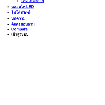
โคมไฟติดลอย
หลอดไฟ LED
โฟโต้สวิตช์
บทความ
ติดต่อสอบถาม
Compare
เข้าสู่ระบบ