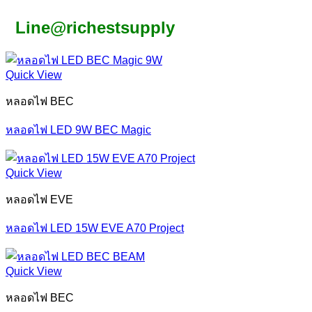
Line@richestsupply
Quick View
หลอดไฟ BEC
หลอดไฟ LED 9W BEC Magic
Quick View
หลอดไฟ EVE
หลอดไฟ LED 15W EVE A70 Project
Quick View
หลอดไฟ BEC