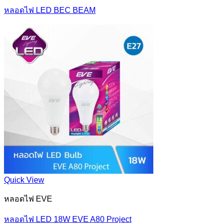
หลอดไฟ LED BEC BEAM
Quick View
หลอดไฟ EVE
หลอดไฟ LED 18W EVE A80 Project