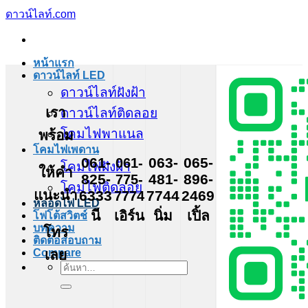
ข้าม
ดาวน์ไลท์.com
ไป
ยัง
หน้าแรก
เนื้อหา
ดาวน์ไลท์ LED
ดาวน์ไลท์ฝังฝ้า
เรา
ดาวน์ไลท์ติดลอย
โคมไฟพาแนล
พร้อม
โคมไฟเพดาน
061-
061-
063-
065-
โคมไฟฝังฝ้า
ให้คำ
825-
775-
481-
896-
โคมไฟติดลอย
แนะนำ
6333
7774
7744
2469
หลอดไฟ LED
นี
เอิร์น
นิ่ม
เปิ้ล
โฟโต้สวิตช์
บทความ
โทร
ติดต่อสอบถาม
เลย
Compare
ค้นหา: