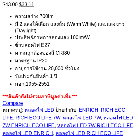
Original
Current
$
43.00
$
33.11
price
price
was:
is:
ความสว่าง 700lm
$43.00.
$33.11.
มี 2 แสงให้เลือก แสงส้ม (Warm White) และแสงขาว
(Daylight)
ประสิทธิภาพการส่องแสง 100lm/W
ขั้วหลอดไฟ E27
ความถูกต้องของสี CRI80
มาตรฐาน IP20
อายุการใช้งาน 20,000 ชั่วโมง
รับประกันสินค้า 1 ปี
มอก.1955-2551
***สินค้ายังไม่รวมภาษีมูลค่าเพิ่ม***
Compare
หมวดหมู่:
หลอดไฟ LED
ป้ายกำกับ:
ENRICH
,
RICH ECO
LIFE
,
RICH ECO LIFE 7W
,
หลอดไฟ LED 7W
,
หลอดไฟ LED
7W ENRICH ECO LIFE
,
หลอดไฟ LED 7W RICH ECO LIFE
,
หลอดไฟ LED ENRICH
,
หลอดไฟ LED RICH ECO LIFE