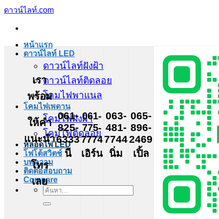
ข้าม
ดาวน์ไลท์.com
ไป
ยัง
หน้าแรก
เนื้อหา
ดาวน์ไลท์ LED
ดาวน์ไลท์ฝังฝ้า
เรา
ดาวน์ไลท์ติดลอย
โคมไฟพาแนล
พร้อม
โคมไฟเพดาน
061-
061-
063-
065-
โคมไฟฝังฝ้า
ให้คำ
825-
775-
481-
896-
โคมไฟติดลอย
แนะนำ
6333
7774
7744
2469
หลอดไฟ LED
นี
เอิร์น
นิ่ม
เปิ้ล
โฟโต้สวิตช์
บทความ
โทร
ติดต่อสอบถาม
เลย
Compare
ค้นหา: